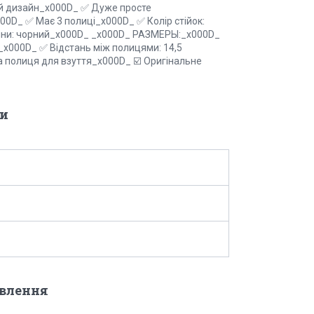
й дизайн_x000D_ ✅ Дуже просте
00D_ ✅ Має 3 полиці_x000D_ ✅ Колір стійок:
нини: чорний_x000D_ _x000D_ РАЗМЕРЫ:_x000D_
м_x000D_ ✅ Відстань між полицями: 14,5
полиця для взуття_x000D_ ☑️ Оригінальне
и
овлення