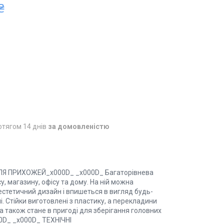
₴
отягом 14 днів
за домовленістю
Я ПРИХОЖЕЙ_x000D_ _x000D_ Багаторівнева
у, магазину, офісу та дому. На ній можна
естетичний дизайн і впишеться в вигляд будь-
і. Стійки виготовлені з пластику, а перекладини
 також стане в пригоді для зберігання головних
00D_ _x000D_ ТЕХНІЧНІ