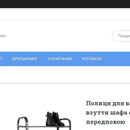
com
Т
ДРОПШИПИНГ
О КОМПАНИИ
КОНТАКТЫ
Полиця для в
взуття шафа 
передпокою