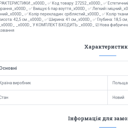
РАКТЕРИСТИКИ:_x000D_ ✅ Код товару: 27252_x000D_ ✅ Естетични
ирання_x000D_ ✅ Вміщує 6 пар взуття_x000D_ ✅ Легкий і міцний_x0
рний_x000D_ ✅ Колір перекладин: сріблястий_x000D_ ✅ Колір тка
Висота: 42,5 см._x000D_ ✅ Ширина: 41 см_x000D_ ✅ Глубина: 18,5 с
_x000D_ _x000D_ У КОМПЛЕКТ ВХОДИТЬ:_x000D_ ☑️ Нова фабрична 
ковання
Характеристик
Основні
Країна виробник
Польща
Стан
Новий
Інформація для зам