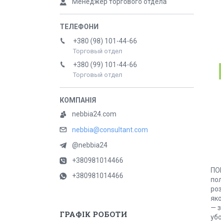
Менеджер торгового отдела
+380 (98) 101-44-66
Торговый отдел
+380 (99) 101-44-66
Торговый отдел
nebbia24.com
nebbia@consultant.com
@nebbia24
+380981014466
ПО
+380981014466
пол
роз
яко
— 
ГРАФІК РОБОТИ
убо