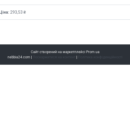
Ціна:
293,53 ₴
Сайт створений на маркетплейсі
Prom.ua
nebbia24.com |
Поскаржитися на контент
|
Політика конфіденційності