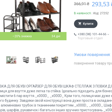
293,53 
366,91 ₴
В наявності
Код:
27252
Купити
+380 (98) 101-44-66
–20%
34 дні
Торговый отдел
повернення товару пр
ВКА ДЛЯ ОБУВІ ОРГАЙЗЕР ДЛЯ ОБУВІ ШКАФ СТЕЛЛАЖ 3 ПОВКИ ДЛ
иця для взуття дуже легка та стійка. Ідеально підходить для бізнес
містити 6 пар взуття._x000D_ _x000D_ Крім того, полиця має дуже 
го будинку. Завдяки своїй конструкції вона дуже проста в складанн
з алюмінієвих трубок із тканинним покриттям._x000D_ _x000D_ Шафа
рів, шарфів, рукавичок і багатьох інших зручних пристосувань._x0