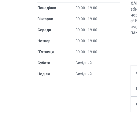
ХА
Понеділок
09:00
19:00
зб
чо
Вівторок
09:00
19:00
✅ 
см
Середа
09:00
19:00
па
Четвер
09:00
19:00
Пʼятниця
09:00
19:00
Субота
Вихідний
Неділя
Вихідний