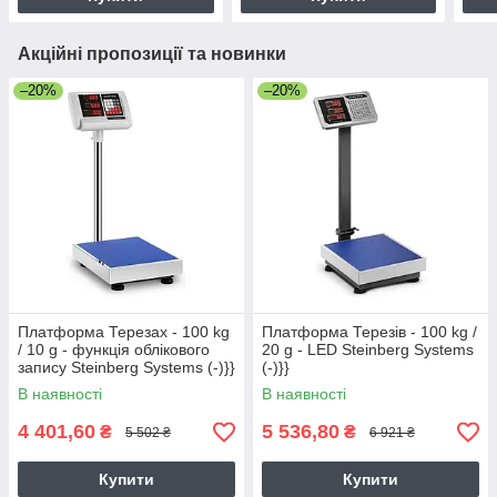
Акційні пропозиції та новинки
–20%
–20%
Платформа Терезах - 100 kg
Платформа Терезів - 100 kg /
/ 10 g - функція облікового
20 g - LED Steinberg Systems
запису Steinberg Systems (-)}}
(-)}}
В наявності
В наявності
4 401,60
5 536,80
₴
₴
5 502 ₴
6 921 ₴
Купити
Купити