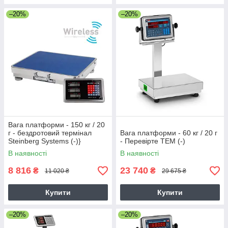
–20%
–20%
Вага платформи - 150 кг / 20
г - бездротовий термінал
Вага платформи - 60 кг / 20 г
Steinberg Systems (-)}
- Перевірте TEM (-)
В наявності
В наявності
8 816
23 740
₴
₴
11 020 ₴
29 675 ₴
Купити
Купити
–20%
–20%