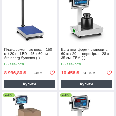
Платформенные весы - 150
Вага платформи становить
кг / 20 г - LED - 45 x 60 см
60 кг / 20 г - перевірка - 28 х
Steinberg Systems (-)
35 см. TEM (-)
В наявності
В наявності
8 996,80
10 456
₴
₴
11 246 ₴
13 070 ₴
Купити
Купити
–20%
–20%