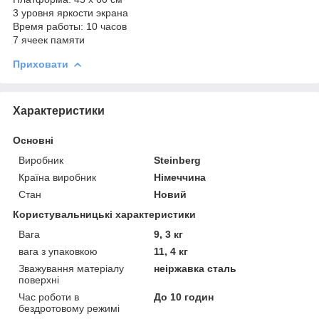
3 уровня яркости экрана
Время работы: 10 часов
7 ячеек памяти
Приховати
Характеристики
Основні
Виробник
Steinberg
Країна виробник
Німеччина
Стан
Новий
Користувальницькі характеристики
Вага
9, 3 кг
вага з упаковкою
11, 4 кг
Зважування матеріалу
неіржавка сталь
поверхні
Час роботи в
До 10 годин
бездротовому режимі