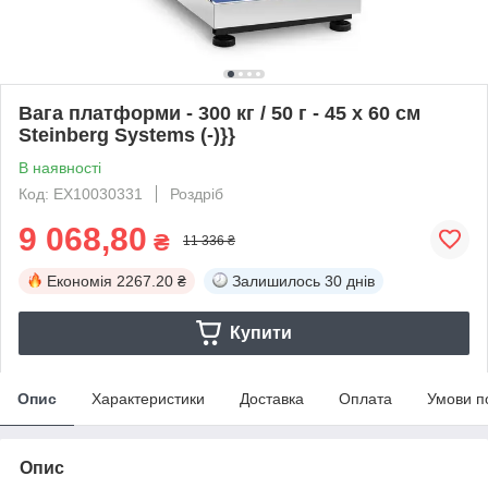
Вага платформи - 300 кг / 50 г - 45 х 60 см
Steinberg Systems (-)}}
В наявності
Код: EX10030331
Роздріб
9 068,80
₴
11 336 ₴
Економія
2267.20 ₴
Залишилось
30 днів
Купити
Опис
Характеристики
Доставка
Оплата
Умови п
Опис