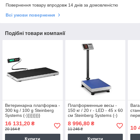
Повернення товару впродовж 14 днів за домовленістю
Всі умови повернення
Подібні товари компанії
Ветеринарна платформа -
Платформенные весы -
Ваг
300 kg / 100 g Steinberg
150 кг / 20 г - LED - 45 x 60
стано
Systems (-)}}}}}}}}
см Steinberg Systems (-)
пере
TEM 
16 131,20
8 996,80
₴
₴
10 
20 164 ₴
11 246 ₴
Купити
Купити