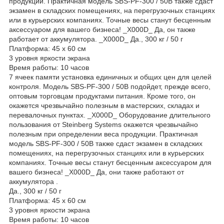
продукции. Практичная модель SBS-PF-300 / 50B также сдаст
экзамен в складских помещениях, на перегрузочных станциях
или в курьерских компаниях. Точные весы станут бесценным
аксессуаром для вашего бизнеса! _X000D_ Да, он также
работает от аккумулятора. _X000D_ Да., 300 кг / 50 г
Платформа: 45 x 60 см
3 уровня яркости экрана
Время работы: 10 часов
7 ячеек памяти установка единичных и общих цен для целей
контроля. Модель SBS-PF-300 / 50B подойдет, прежде всего,
оптовым торговцам продуктами питания. Кроме того, он
окажется чрезвычайно полезным в мастерских, складах и
перевалочных пунктах. _X000D_ Оборудование длительного
пользования от Steinberg Systems окажется чрезвычайно
полезным при определении веса продукции. Практичная
модель SBS-PF-300 / 50B также сдаст экзамен в складских
помещениях, на перегрузочных станциях или в курьерских
компаниях. Точные весы станут бесценным аксессуаром для
вашего бизнеса! _X000D_ Да, они также работают от
аккумулятора .
Да., 300 кг / 50 г
Платформа: 45 x 60 см
3 уровня яркости экрана
Время работы: 10 часов