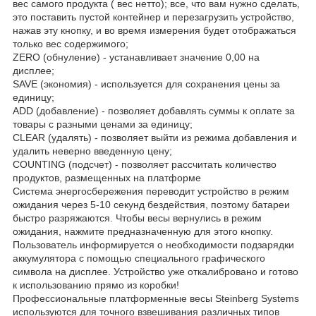
вес самого продукта ( вес нетто); все, что вам нужно сделать,
это поставить пустой контейнер и перезагрузить устройство,
нажав эту кнопку, и во время измерения будет отображаться
только вес содержимого;
ZERO (обнуление) - устанавливает значение 0,00 на
дисплее;
SAVE (экономия) - используется для сохранения цены за
единицу;
ADD (добавление) - позволяет добавлять суммы к оплате за
товары с разными ценами за единицу;
CLEAR (удалять) - позволяет выйти из режима добавления и
удалить неверно введенную цену;
COUNTING (подсчет) - позволяет рассчитать количество
продуктов, размещенных на платформе
Система энергосбережения переводит устройство в режим
ожидания через 5-10 секунд бездействия, поэтому батареи
быстро разряжаются. Чтобы весы вернулись в режим
ожидания, нажмите предназначенную для этого кнопку.
Пользователь информируется о необходимости подзарядки
аккумулятора с помощью специального графического
символа на дисплее. Устройство уже откалибровано и готово
к использованию прямо из коробки!
Профессиональные платформенные весы Steinberg Systems
используются для точного взвешивания различных типов