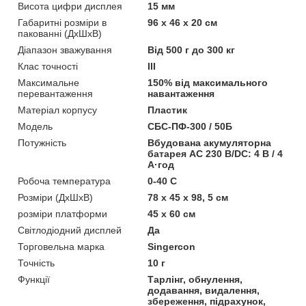
Висота цифри дисплея
15 мм
Габаритні розміри в
96 х 46 х 20 см
пакованні (ДхШхВ)
Діапазон зважування
Від 500 г до 300 кг
Клас точності
III
Максимальне
150% від максимального
перевантаження
навантаження
Матеріал корпусу
Пластик
Мoдель
СБС-ПФ-300 / 50Б
Потужність
Вбудована акумуляторна
батарея AC 230 В/DC: 4 В / 4
А·год
Робоча температура
0-40 С
Розміри (ДхШхВ)
78 х 45 х 98, 5 см
розміри платформи
45 х 60 см
Світлодіодний дисплей
Да
Торговельна марка
Singercon
Точність
10 г
Функції
Тарлінг, обнулення,
додавання, видалення,
збереження, підрахунок,