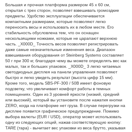
Большая и прочная платформа размером 45 x 60 см,
открытая с трех сторон, позволяет взвешивать громоздкие
предметы. Удобство эксплуатации обеспечивается
компактными размерами, которые позволяют легко
переносить весы и использовать их в любом месте. Его
стабильность обусловлена ​​тем, что он оснащен
нескользящими ножками, которые не царапают верхнюю
часть. _X000D_ Точность весов позволяет регистрировать
даже самые незначительные изменения веса. Диапазон
взвешивания оборудования от Steinberg Systems составляет
50 г при 300 кг, благодаря чему вы можете определять вес как
малых, так и больших упаковок. _X000D_ 3 легко читаемых
светодиодных дисплея на панели управления позволяют
быстро и легко увидеть результат (высота цифр 15 мм).
Кроме того, модель SBS-PF-300 / 50B имеет фоновую
подсветку, что увеличивает комфорт работы в темных
помещениях. Один из 3 уровней яркости (низкий, средний
или высокий), который вы установите после нажатия кнопки
ZERO, когда на платформе нет груза. В случае перегрузки на
дисплее появится графическое предупреждение. Помимо
выбора валюты (EUR / USD), оператор может использовать
одну из следующих опций, нажав соответствующую кнопку:
TARE (тара) - вычитает вес упаковки из веса брутто, указывая