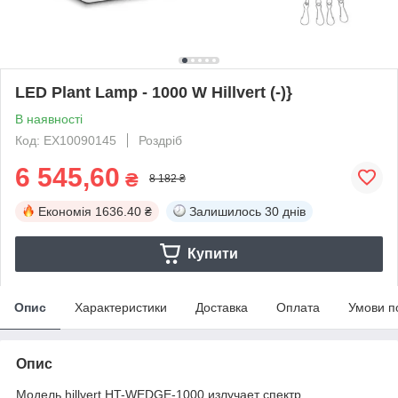
LED Plant Lamp - 1000 W Hillvert (-)}
В наявності
Код: EX10090145
Роздріб
6 545,60
₴
8 182 ₴
Економія
1636.40 ₴
Залишилось
30 днів
Купити
Опис
Характеристики
Доставка
Оплата
Умови п
Опис
Модель hillvert HT-WEDGE-1000 излучает спектр