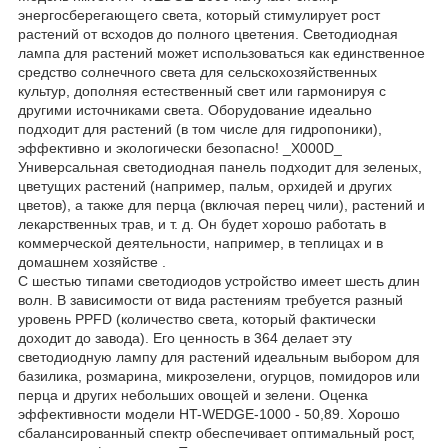
энергосберегающего света, который стимулирует рост
растений от всходов до полного цветения. Светодиодная
лампа для растений может использоваться как единственное
средство солнечного света для сельскохозяйственных
культур, дополняя естественный свет или гармонируя с
другими источниками света. Оборудование идеально
подходит для растений (в том числе для гидропоники),
эффективно и экологически безопасно! _X000D_
Универсальная светодиодная панель подходит для зеленых,
цветущих растений (например, пальм, орхидей и других
цветов), а также для перца (включая перец чили), растений и
лекарственных трав, и т. д. Он будет хорошо работать в
коммерческой деятельности, например, в теплицах и в
домашнем хозяйстве .
С шестью типами светодиодов устройство имеет шесть длин
волн. В зависимости от вида растениям требуется разный
уровень PPFD (количество света, который фактически
доходит до завода). Его ценность в 364 делает эту
светодиодную лампу для растений идеальным выбором для
базилика, розмарина, микрозелени, огурцов, помидоров или
перца и других небольших овощей и зелени. Оценка
эффективности модели HT-WEDGE-1000 - 50,89. Хорошо
сбалансированный спектр обеспечивает оптимальный рост,