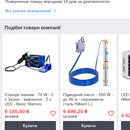
Повернення товару впродовж 14 днів за домовленістю
Всі умови повернення
Подібні товари компанії
Станція паянка - 75 W - 2
Підводний насос - 550 W -
LED 
x Залізо - живлення - 2 x
до 80 м - нержавіюча
Hillv
LED - Basic Stamos
сталь Hillvert (-)
Soldering (-)}
8 185,60
9 699,20
₴
₴
4 5
10 232 ₴
12 124 ₴
Купити
Купити