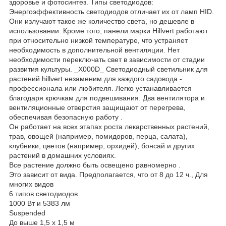
здоровье и фотосинтез. Типы светодиодов:
Энергоэффективность светодиодов отличает их от ламп HID.
Они излучают такое же количество света, но дешевле в
использовании. Кроме того, панели марки Hillvert работают
при относительно низкой температуре, что устраняет
необходимость в дополнительной вентиляции. Нет
необходимости переключать свет в зависимости от стадии
развития культуры. _X000D_ Светодиодный светильник для
растений hillvert незаменим для каждого садовода -
профессионала или любителя. Легко устанавливается
благодаря крючкам для подвешивания. Два вентилятора и
вентиляционные отверстия защищают от перегрева,
обеспечивая безопасную работу .
Он работает на всех этапах роста лекарственных растений,
трав, овощей (например, помидоров, перца, салата),
клубники, цветов (например, орхидей), бонсай и других
растений в домашних условиях.
Все растение должно быть освещено равномерно .
Это зависит от вида. Предполагается, что от 8 до 12 ч., Для
многих видов
6 типов светодиодов
1000 Вт и 5383 лм
Suspended
До выше 1,5 х 1,5 м