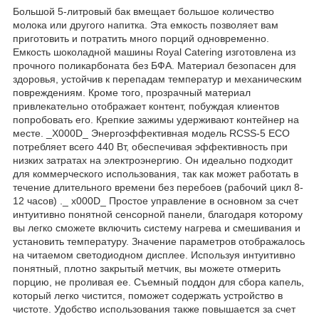
Большой 5-литровый бак вмещает большое количество
молока или другого напитка. Эта емкость позволяет вам
приготовить и потратить много порций одновременно.
Емкость шоколадной машины Royal Catering изготовлена ​​из
прочного поликарбоната без БФА. Материал безопасен для
здоровья, устойчив к перепадам температур и механическим
повреждениям. Кроме того, прозрачный материал
привлекательно отображает контент, побуждая клиентов
попробовать его. Крепкие зажимы удерживают контейнер на
месте. _X000D_ Энергоэффективная модель RCSS-5 ECO
потребляет всего 440 Вт, обеспечивая эффективность при
низких затратах на электроэнергию. Он идеально подходит
для коммерческого использования, так как может работать в
течение длительного времени без перебоев (рабочий цикл 8-
12 часов) ._ x000D_ Простое управление в основном за счет
интуитивно понятной сенсорной панели, благодаря которому
вы легко сможете включить систему нагрева и смешивания и
установить температуру. Значение параметров отображалось
на читаемом светодиодном дисплее. Используя интуитивно
понятный, плотно закрытый метчик, вы можете отмерить
порцию, не проливая ее. Съемный поддон для сбора капель,
который легко чистится, поможет содержать устройство в
чистоте. Удобство использования также повышается за счет