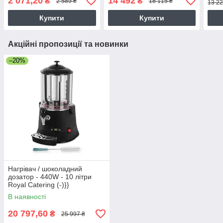
2 071,20
14 492
₴
₴
2 589 ₴
18 115 ₴
13 22
Купити
Купити
Акційні пропозиції та новинки
–20%
Нагрівач / шоколадний
дозатор - 440W - 10 літри
Royal Catering (-)}}
В наявності
20 797,60
₴
25 997 ₴