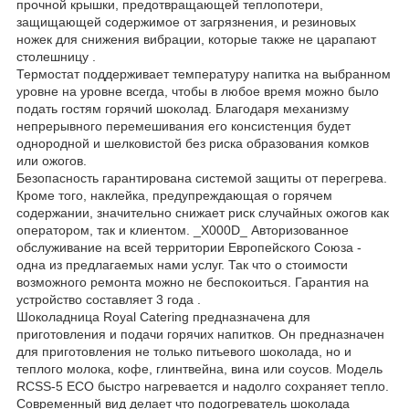
прочной крышки, предотвращающей теплопотери,
защищающей содержимое от загрязнения, и резиновых
ножек для снижения вибрации, которые также не царапают
столешницу .
Термостат поддерживает температуру напитка на выбранном
уровне на уровне всегда, чтобы в любое время можно было
подать гостям горячий шоколад. Благодаря механизму
непрерывного перемешивания его консистенция будет
однородной и шелковистой без риска образования комков
или ожогов.
Безопасность гарантирована системой защиты от перегрева.
Кроме того, наклейка, предупреждающая о горячем
содержании, значительно снижает риск случайных ожогов как
оператором, так и клиентом. _X000D_ Авторизованное
обслуживание на всей территории Европейского Союза -
одна из предлагаемых нами услуг. Так что о стоимости
возможного ремонта можно не беспокоиться. Гарантия на
устройство составляет 3 года .
Шоколадница Royal Catering предназначена для
приготовления и подачи горячих напитков. Он предназначен
для приготовления не только питьевого шоколада, но и
теплого молока, кофе, глинтвейна, вина или соусов. Модель
RCSS-5 ECO быстро нагревается и надолго сохраняет тепло.
Современный вид делает что подогреватель шоколада