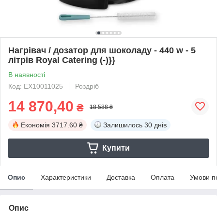
Нагрівач / дозатор для шоколаду - 440 w - 5
літрів Royal Catering (-)}}
В наявності
Код: EX10011025
Роздріб
14 870,40
₴
18 588 ₴
Економія
3717.60 ₴
Залишилось
30 днів
Купити
Опис
Характеристики
Доставка
Оплата
Умови п
Опис