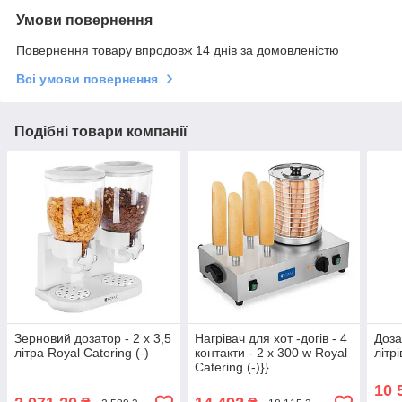
Умови повернення
Повернення товару впродовж 14 днів за домовленістю
Всі умови повернення
Подібні товари компанії
Зерновий дозатор - 2 х 3,5
Нагрівач для хот -догів - 4
Доза
літра Royal Catering (-)
контакти - 2 x 300 w Royal
літрі
Catering (-)}}
10 