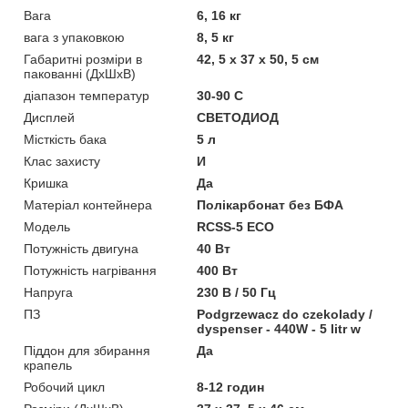
Вага
6, 16 кг
вага з упаковкою
8, 5 кг
Габаритні розміри в
42, 5 x 37 x 50, 5 см
пакованні (ДхШхВ)
діапазон температур
30-90 С
Дисплей
СВЕТОДИОД
Місткість бака
5 л
Клас захисту
И
Кришка
Да
Матеріал контейнера
Полікарбонат без БФА
Мoдель
RCSS-5 ECO
Потужність двигуна
40 Вт
Потужність нагрівання
400 Вт
Напруга
230 В / 50 Гц
ПЗ
Podgrzewacz do czekolady /
dyspenser - 440W - 5 litr w
Піддон для збирання
Да
крапель
Робочий цикл
8-12 годин