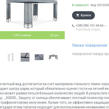
В наявності
Код:
EX1025
Купити
+380 (98) 101-44-66
Торговый отдел
–20%
33 дні
повернення товару пр
егантный вид достигается за счет материала стильного темно-сер
дает шатру шарм, который обязательно оценят гости на летней вече
гко может разместиться большое количество людей. В результате 
ду. _X000D_ Защиту от солнца обеспечивает плотный полиэстер плот
ьтрафиолетовому излучению. Кроме того, он эффективно защищает 
агодаря этому палатка подходит для использования независимо о