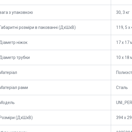
вага з упаковкою
30, 3 кг
Габаритні розміри в пакованні (ДхШхВ)
119, 5 х 
Діаметр ніжок
17 x 17
Діаметр трубки
10 х 18
Матеріал
Полиэст
Матеріал рами
Сталь
Мoдель
UNI_PE
Розміри (ДхШхВ)
394 х 29