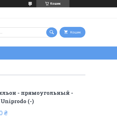
Кошик
Кошик
ильон - прямоугольный -
Uniprodo (-)
0 ₴