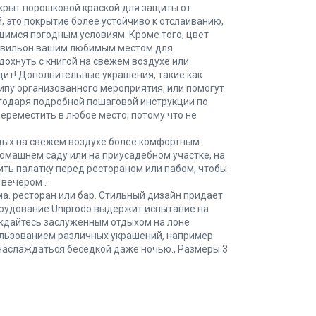
крыт порошковой краской для защиты от
 это покрытие более устойчиво к отслаиванию,
имся погодным условиям. Кроме того, цвет
павильон вашим любимым местом для
дохнуть с книгой на свежем воздухе или
дит! Дополнительные украшения, такие как
 типу организованного мероприятия, или помогут
агодаря подробной пошаговой инструкции по
ереместить в любое место, потому что не
тдых на свежем воздухе более комфортным.
машнем саду или на приусадебном участке, на
ть палатку перед рестораном или пабом, чтобы
 вечером .
ма. ресторан или бар. Стильный дизайн придает
рудование Uniprodo выдержит испытание на
ждайтесь заслуженным отдыхом на лоне
ользованием различных украшений, например
наслаждаться беседкой даже ночью., Размеры 3