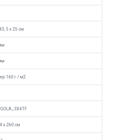
43, 5 х 25 см
 мм
 мм
ер 160 г / м2
RGOLA_3X4TF
4 х 260 см