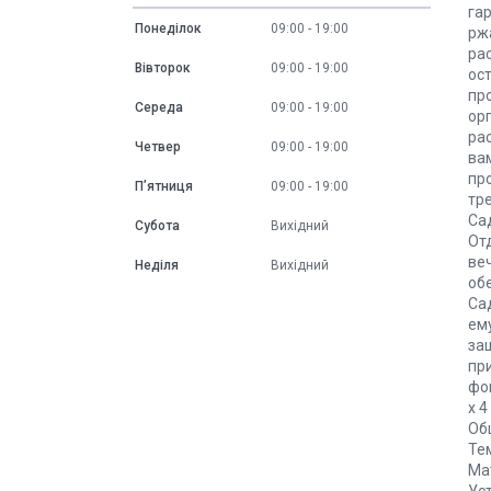
га
Понеділок
09:00
19:00
рж
ра
Вівторок
09:00
19:00
ос
пр
Середа
09:00
19:00
ор
ра
Четвер
09:00
19:00
ва
пр
Пʼятниця
09:00
19:00
тр
Са
Субота
Вихідний
От
ве
Неділя
Вихідний
об
Са
ем
за
пр
фо
x 4
Об
Те
Мат