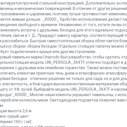
рантируется прочной стальной конструкцией. Дополнительно он по
авчины и механических повреждений. В отличие от других решений,
стрескиванию и царапинам, поэтому лучше противостоит изменяющ
тается живым дольше. _X000D_ Удобство использования делает 
оведения свободного времени. Независимо от того, хотите ли вы от
ганизовать встречу с друзьями, беседка для этого идеально подхо
стения, свечи и т. Д., Придадут навесу характер, соответствующий
м расслабиться. Быстрая самостоятельная сборка облегчается бл
оцессу сборки. сборка беседки. Отдельно стоящую палатку можно п
ебует подключения к крыше или другим строениям .
довый павильон марки Uniprodo был разработан, чтобы сделать о
дельностоящая модель UNI_PERGOLA_3X4TF отлично подойдет в до
черинке с друзьями или семейном торжестве. Также можно постави
еспечить клиентам приятную тень днем ​​и атмосферную атмосферу
довая беседка - отличное решение не только для сада, но и для до
у элегантность, а благодаря высококачественным материалам обо
щиту от УФ-лучей. Выбирайте модель UNI_PERGOLA_3X4TF и насла
ироды! _X000D_ Многие наши клиенты украшают павильоны, с исп
нарей или колокольчиков. Светодиодная подсветка позволит вам 
 м
щая высота 2,6 м
мно-серый цвет
ериал 160 г / м2