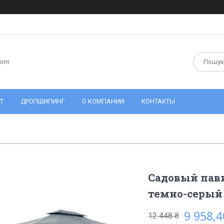
com
Т
ДРОПШИПИНГ
О КОМПАНИИ
КОНТАКТЫ
Садовый пав
темно-серый 
9 958,4
12 448 ₴