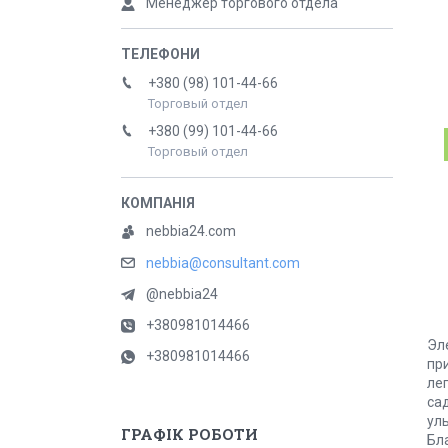
Менеджер торгового отдела
+380 (98) 101-44-66
Торговый отдел
+380 (99) 101-44-66
Торговый отдел
nebbia24.com
nebbia@consultant.com
@nebbia24
+380981014466
Эл
+380981014466
при
ле
са
ул
ГРАФІК РОБОТИ
Бл