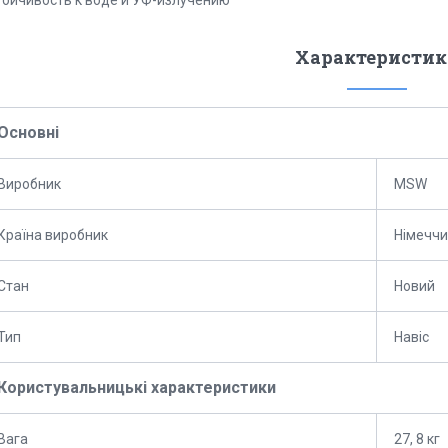
тойчивость к воде и УФ-излучению
Характеристик
Основні
Виробник
MSW
Країна виробник
Німечч
Стан
Новий
Тип
Навіс
Користувальницькі характеристики
Вага
27, 8 кг