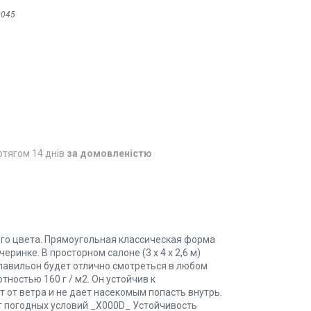
0045
отягом 14 днів
за домовленістю
ого цвета. Прямоугольная классическая форма
ринке. В просторном салоне (3 х 4 х 2,6 м)
павильон будет отлично смотреться в любом
ностью 160 г / м2. Он устойчив к
от ветра и не дает насекомым попасть внутрь.
т погодных условий _X000D_ Устойчивость