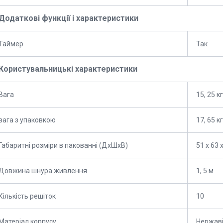
Додаткові функції і характеристики
Таймер
Так
Користувальницькі характеристики
Вага
15, 25 кг
вага з упаковкою
17, 65 кг
Габаритні розміри в пакованні (ДхШхВ)
51 х 63 
Довжина шнура живлення
1, 5 м
Кількість решіток
10
Матеріал корпусу
Нержаві