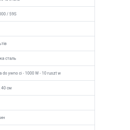
00 / 59S
ьтів
ка сталь
 do ywno ci - 1000 W - 10 ruszt w
х 40 см
дин