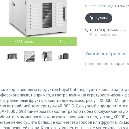
В наявності
Код:
EX1001
Купити
+380 (98) 101-44-66
Торговый отдел
–20%
34 дні
повернення товару пр
шилка для пищевых продуктов Royal Catering будет хорошо работат
офессионалами, например, в гастрономии, на агротуристических ф
ибы, различные фрукты, овощи, зелень, мясо, рыбу. _X000D_ Мощн
стигает рабочей температуры 40-90 ° C. Дежурный определит это 
DA-1000 / 59S таймером позволяет работать без обслуживания до 
обочитаемая «шпаргалка» по сушке различных продуктов _X000D_
новременно сушить большое количество грибов или фруктов. Их м
 нержавеющей стали. Корпус выполнен из того же материала, что 