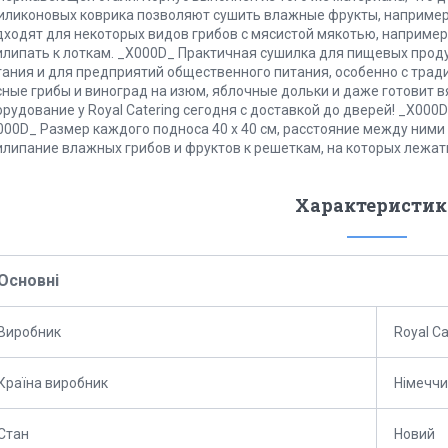
силиконовых коврика позволяют сушить влажные фрукты, например
дходят для некоторых видов грибов с мясистой мякотью, например,
илипать к лоткам. _X000D_ Практичная сушилка для пищевых проду
тания и для предприятий общественного питания, особенно с трад
сные грибы и виноград на изюм, яблочные дольки и даже готовит в
орудование у Royal Catering сегодня с доставкой до дверей! _X00
000D_ Размер каждого подноса 40 x 40 см, расстояние между ним
илипание влажных грибов и фруктов к решеткам, на которых лежать
Характеристик
Основні
Виробник
Royal Ca
Країна виробник
Німечч
Стан
Новий