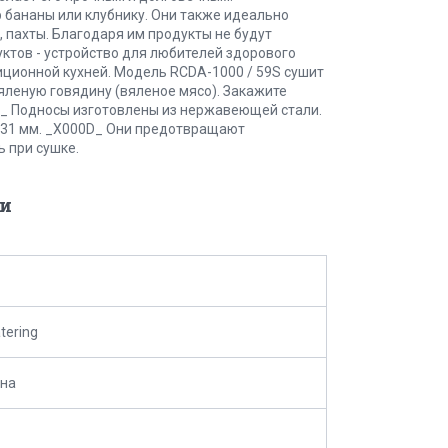
 бананы или клубнику. Они также идеально
 пахты. Благодаря им продукты не будут
ктов - устройство для любителей здорового
иционной кухней. Модель RCDA-1000 / 59S сушит
яленую говядину (вяленое мясо). Закажите
0D_ Подносы изготовлены из нержавеющей стали.
и 31 мм. _X000D_ Они предотвращают
 при сушке.
и
tering
ина