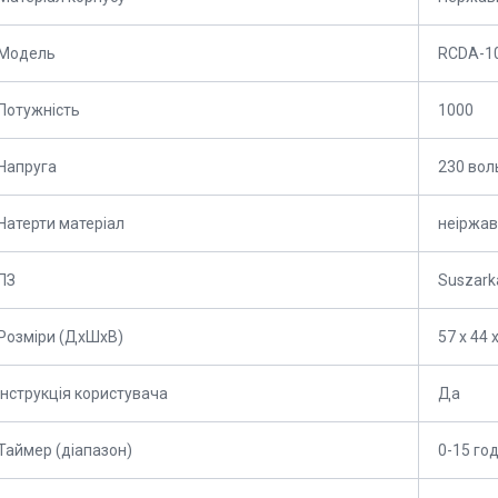
Мoдель
RCDA-10
Потужність
1000
Напруга
230 вол
Натерти матеріал
неіржав
ПЗ
Suszarka
Розміри (ДхШхВ)
57 х 44 
Інструкція користувача
Да
Таймер (діапазон)
0-15 го