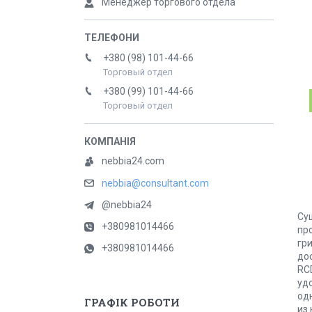
Менеджер торгового отдела
+380 (98) 101-44-66
Торговый отдел
+380 (99) 101-44-66
Торговый отдел
nebbia24.com
nebbia@consultant.com
@nebbia24
Су
+380981014466
пр
гр
+380981014466
до
RC
уд
од
ГРАФІК РОБОТИ
из