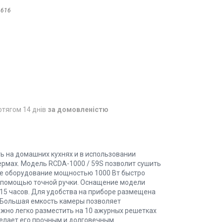
1616
отягом 14 днів
за домовленістю
ь на домашних кухнях и в использовании
ермах. Модель RCDA-1000 / 59S позволит сушить
ое оборудование мощностью 1000 Вт быстро
с помощью точной ручки. Оснащение модели
15 часов. Для удобства на приборе размещена
 Большая емкость камеры позволяет
ожно легко разместить на 10 ажурных решетках
делает его прочным и долговечным.