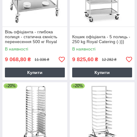
Візь офіціанта - глибока
полиця - статична ємність
Кошик офіціанта - 5 полиць -
перенесення 500 кг Royal
250 kg Royal Catering (-)}}
Catering (-)
В наявності
В наявності
9 068,80
9 825,60
₴
₴
11 336 ₴
12 282 ₴
Купити
Купити
–20%
–20%