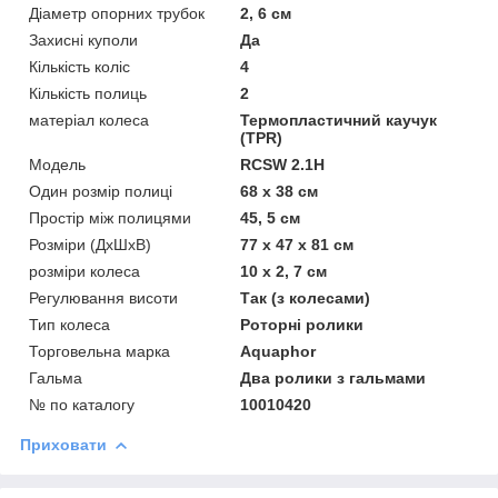
Діаметр опорних трубок
2, 6 см
Захисні куполи
Да
Кількість коліс
4
Кількість полиць
2
матеріал колеса
Термопластичний каучук
(TPR)
Мoдель
RCSW 2.1H
Один розмір полиці
68 х 38 см
Простір між полицями
45, 5 см
Розміри (ДхШхВ)
77 х 47 х 81 см
розміри колеса
10 х 2, 7 см
Регулювання висоти
Так (з колесами)
Тип колеса
Роторні ролики
Торговельна марка
Aquaphor
Гальма
Два ролики з гальмами
№ по каталогу
10010420
Приховати