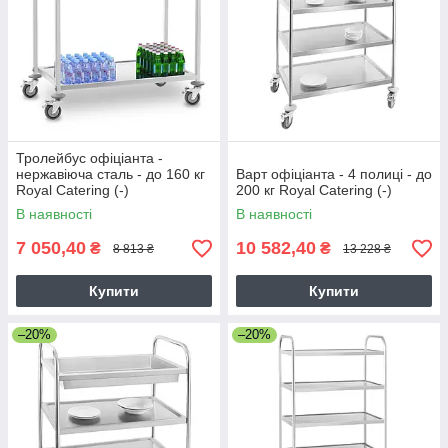
Тролейбус офіціанта -
нержавіюча сталь - до 160 кг
Варт офіціанта - 4 полиці - до
Royal Catering (-)
200 кг Royal Catering (-)
В наявності
В наявності
7 050,40
10 582,40
₴
₴
8 813 ₴
13 228 ₴
Купити
Купити
–20%
–20%