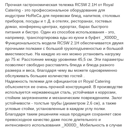
Прочная гастрономическая тележка RCSW 2.1H от Royal
Catering - это профессиональное оборудование для
индустрии HoReCa для перевозки блюд, напитков, столовых
приборов, посуды и т. Д. в отелях, ресторанах, гостевых
домах, конференц-центрах, курортах, барах быстрого
питания и бистро. Один из способов использования - это,
например, транспортировка еды из кухни в буфет. _X000D_
Функциональность модели RCSW 2.1H обеспечивается двумя
прочными полками с большой грузоподъемностью и большой
вместимостью. На каждую из них можно установить нагрузку
до 75 кг. Расстояние между уровнями 45,5 см. Эти параметры
позволяют свободно расставлять блюда и блюда разного
размера и веса, благодаря чему вы можете одновременно
обслуживать большее количество гостей .
Надежность тележки для официантов от Royal Catering
объясняется ее очень прочной конструкцией. В производстве
используется нержавеющая сталь, устойчивая к коррозии,
стойким загрязнениям и механическим повреждениям. Залог
устойчивости - толстые трубы (диаметром 2,6 см), а также
угловые стойки, установленные в каждом углу полки.
Благодаря таким решениям наша продукция сохраняет свое
превосходное качество даже после длительного и
интенсивного использования _X000D_ Мобильность в случае