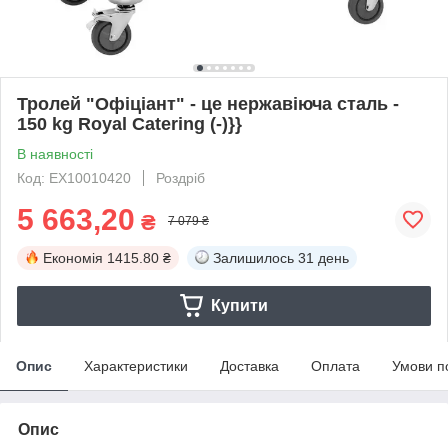
Тролей "Офіціант" - це нержавіюча сталь -
150 kg Royal Catering (-)}}
В наявності
Код: EX10010420
Роздріб
5 663,20
₴
7 079 ₴
Економія
1415.80 ₴
Залишилось
31 день
Купити
Опис
Характеристики
Доставка
Оплата
Умови п
Опис