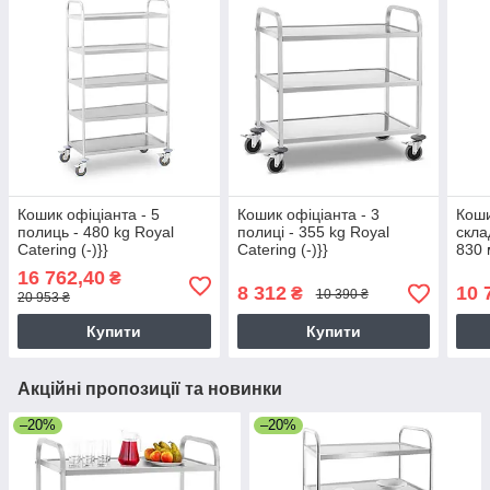
Кошик офіціанта - 5
Кошик офіціанта - 3
Коши
полиць - 480 kg Royal
полиці - 355 kg Royal
скла
Catering (-)}}
Catering (-)}}
830 
(-)}}}
16 762,40
₴
8 312
10 
₴
10 390 ₴
20 953 ₴
Купити
Купити
Акційні пропозиції та новинки
–20%
–20%