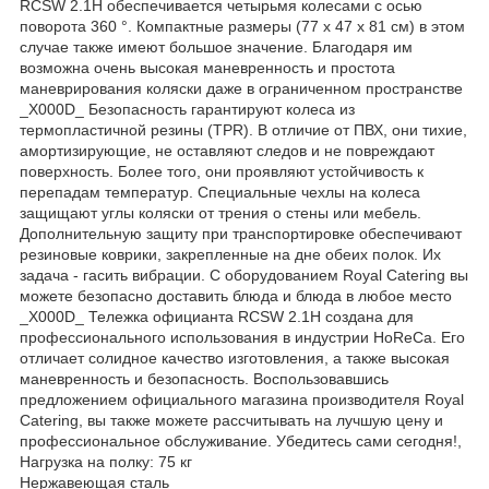
RCSW 2.1H обеспечивается четырьмя колесами с осью
поворота 360 °. Компактные размеры (77 х 47 х 81 см) в этом
случае также имеют большое значение. Благодаря им
возможна очень высокая маневренность и простота
маневрирования коляски даже в ограниченном пространстве
_X000D_ Безопасность гарантируют колеса из
термопластичной резины (TPR). В отличие от ПВХ, они тихие,
амортизирующие, не оставляют следов и не повреждают
поверхность. Более того, они проявляют устойчивость к
перепадам температур. Специальные чехлы на колеса
защищают углы коляски от трения о стены или мебель.
Дополнительную защиту при транспортировке обеспечивают
резиновые коврики, закрепленные на дне обеих полок. Их
задача - гасить вибрации. С оборудованием Royal Catering вы
можете безопасно доставить блюда и блюда в любое место
_X000D_ Тележка официанта RCSW 2.1H создана для
профессионального использования в индустрии HoReCa. Его
отличает солидное качество изготовления, а также высокая
маневренность и безопасность. Воспользовавшись
предложением официального магазина производителя Royal
Catering, вы также можете рассчитывать на лучшую цену и
профессиональное обслуживание. Убедитесь сами сегодня!,
Нагрузка на полку: 75 кг
Нержавеющая сталь