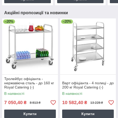
Акційні пропозиції та новинки
–20%
–20%
Тролейбус офіціанта -
нержавіюча сталь - до 160 кг
Варт офіціанта - 4 полиці - до
Royal Catering (-)
200 кг Royal Catering (-)
В наявності
В наявності
7 050,40
10 582,40
₴
₴
8 813 ₴
13 228 ₴
Купити
Купити