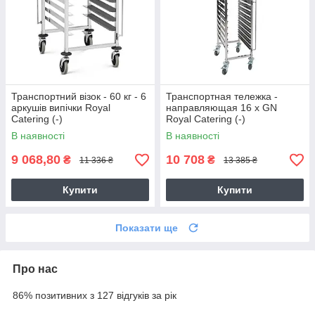
Транспортний візок - 60 кг - 6
Транспортная тележка -
аркушів випічки Royal
направляющая 16 x GN
Catering (-)
Royal Catering (-)
В наявності
В наявності
9 068,80
10 708
₴
₴
11 336 ₴
13 385 ₴
Купити
Купити
Показати ще
Про нас
86% позитивних з 127 відгуків за рік