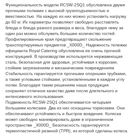
Функциональность модели RCSW-2SQ1 обусловлена ​​двумя
прочными полками с высокой грузоподъемностью и
вместимостью. На каждую из них можно установить нагрузку
до 60 кг. Их параметры позволяют свободно расставлять
блюда и блюда разного размера и веса, благодаря чему за
один раз можно обслужить большее количество гостей.
Профилированные края предотвращают скольжение
транспортируемых предметов _X000D_ Надежность тележки
официанта Royal Catering обусловлена ​​ее очень прочной
конструкцией. В производстве используется нержавеющая
сталь, безопасная для здоровья, устойчивая к коррозии,
стойким загрязнениям и механическим повреждениям.
Стабильность гарантируется прочными опорными трубками,
а также угловыми стойками, установленными в каждом углу
полки. Благодаря таким решениям наша продукция
сохраняет отличное качество даже после длительного и
интенсивного использования.
Подвижность RCSW-2SQ1 обеспечивается четырьмя
большими колесами. Два из них оснащены тормозами. Они
обеспечивают устойчивость и быстрое вождение. Коляска
может свободно маневрировать даже в ограниченном
пространстве _X000D_ Безопасность гарантируется
термопластичной резиной (TPR), из которой сделаны колеса.