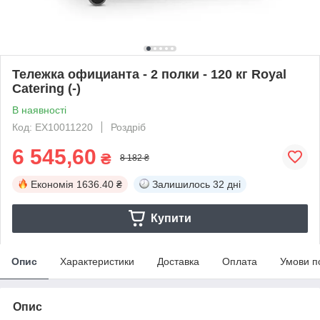
Тележка официанта - 2 полки - 120 кг Royal
Catering (-)
В наявності
Код: EX10011220
Роздріб
6 545,60
₴
8 182 ₴
Економія
1636.40 ₴
Залишилось
32 дні
Купити
Опис
Характеристики
Доставка
Оплата
Умови п
Опис