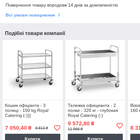
Повернення товару впродовж 14 днів за домовленістю
Всі умови повернення
Подібні товари компанії
Кошик офіціанта - 3
Тележка официанта - 2
Візо
полиці - 150 kg Royal
полки - 320 кг - глубокая
160 
Catering (-)}}
Royal Catering (-)
9 572,80
₴
7 050,40
8 3
₴
8 813 ₴
11 966 ₴
Купити
Купити