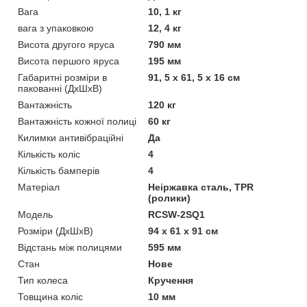
Вага
10, 1 кг
вага з упаковкою
12, 4 кг
Висота другого яруса
790 мм
Висота першого яруса
195 мм
Габаритні розміри в
91, 5 х 61, 5 х 16 см
пакованні (ДхШхВ)
Вантажність
120 кг
Вантажність кожної полиці
60 кг
Килимки антивібраційні
Да
Кількість коліс
4
Кількість бамперів
4
Матеріал
Неіржавка сталь, TPR
(ролики)
Мoдель
RCSW-2SQ1
Розміри (ДхШхВ)
94 х 61 х 91 см
Відстань між полицями
595 мм
Стан
Нове
Тип колеса
Кручення
Товщина коліс
10 мм