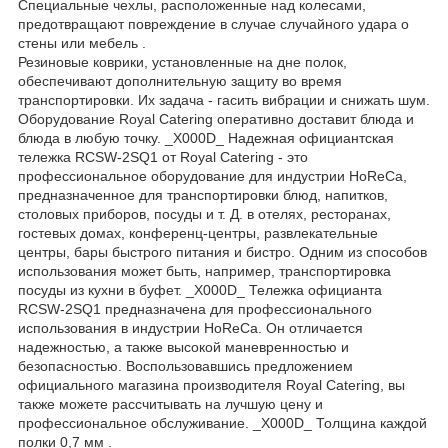
Специальные чехлы, расположенные над колесами,
предотвращают повреждение в случае случайного удара о
стены или мебель .
Резиновые коврики, установленные на дне полок,
обеспечивают дополнительную защиту во время
транспортировки. Их задача - гасить вибрации и снижать шум.
Оборудование Royal Catering оперативно доставит блюда и
блюда в любую точку. _X000D_ Надежная официантская
тележка RCSW-2SQ1 от Royal Catering - это
профессиональное оборудование для индустрии HoReCa,
предназначенное для транспортировки блюд, напитков,
столовых приборов, посуды и т. Д. в отелях, ресторанах,
гостевых домах, конференц-центры, развлекательные
центры, бары быстрого питания и бистро. Одним из способов
использования может быть, например, транспортировка
посуды из кухни в буфет. _X000D_ Тележка официанта
RCSW-2SQ1 предназначена для профессионального
использования в индустрии HoReCa. Он отличается
надежностью, а также высокой маневренностью и
безопасностью. Воспользовавшись предложением
официального магазина производителя Royal Catering, вы
также можете рассчитывать на лучшую цену и
профессиональное обслуживание. _X000D_ Толщина каждой
полки 0,7 мм .