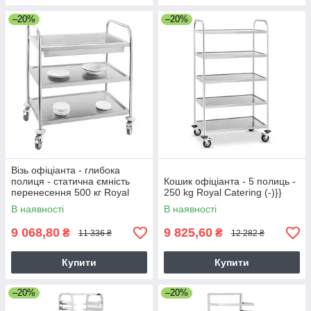
–20%
–20%
Візь офіціанта - глибока
полиця - статична ємність
Кошик офіціанта - 5 полиць -
перенесення 500 кг Royal
250 kg Royal Catering (-)}}
Catering (-)
В наявності
В наявності
9 068,80
9 825,60
₴
₴
11 336 ₴
12 282 ₴
Купити
Купити
–20%
–20%