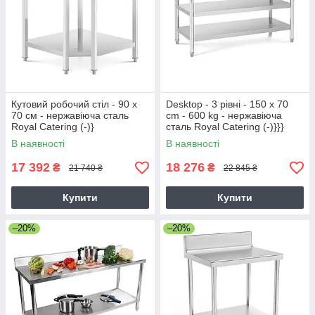
Кутовий робочий стіл - 90 x
Desktop - 3 рівні - 150 x 70
70 см - нержавіюча сталь
cm - 600 kg - нержавіюча
Royal Catering (-)}
сталь Royal Catering (-)}}}
В наявності
В наявності
17 392
18 276
₴
₴
21 740 ₴
22 845 ₴
Купити
Купити
–20%
–20%