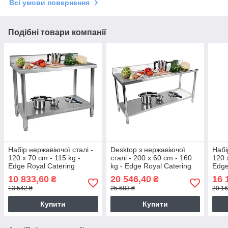
Всі умови повернення
Подібні товари компанії
Набір нержавіючої сталі -
Desktop з нержавіючої
Набі
120 x 70 cm - 115 kg -
сталі - 200 x 60 cm - 160
120 
Edge Royal Catering
kg - Edge Royal Catering
Edge
(-)}}}}}}}
(-)}}}}}}
(-)}}}
10 833,60
20 546,40
16 
₴
₴
13 542 ₴
25 683 ₴
20 16
Купити
Купити