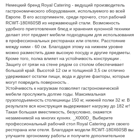
Немецкий бренд Royal Catering - ведущий производитель
гастрономического оборудования, используемого во всей
Европе. В его ассортименте, среди прочего, стол рабочий
RCWT-180X60SB из нержавеющей стали. Возможность
удобного приготовления блюд и хранения кухонной техники
делает этот предмет мебели подходящим для использования
в профессиональных ресторанах или отелях. Расстояние
между ними - 60 см. Благодаря этому на нижнем уровне
можно разместить даже высокую посуду и другие предметы.
Кроме того, полка влияет на устойчивость конструкции .
Защиту от грязи на стене рядом со столом обеспечивает
большой край. Высотой 12 см и толщиной 3,5 см отлично
удерживают остатки пищи, вода и другие факторы, которые
могут повредить поверхность .
Устойчивость к нагрузкам позволяет гастрономической
мебели прослужить долгие годы. Максимальная
грузоподъемность столешницы 150 кг, нижней полки 32 кг. В
результате вся конструкция выдерживает нагрузку до 182 кг!
Такая большая вместимость, безусловно, окажется
незаменимой на многих кухнях. _X000D_ Выберите
профессиональный рабочий стол Royal Catering для своего
ресторана или отеля. Благодаря модели RCWT-180X60SB вы
улучшите эргономику работы и получите дополнительное