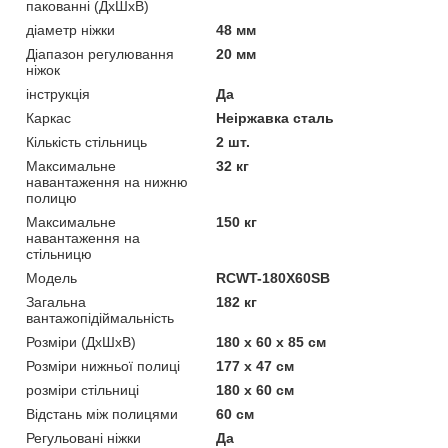
пакованні (ДхШхВ)
діаметр ніжки
48 мм
Діапазон регулювання
20 мм
ніжок
інструкція
Да
Каркас
Неіржавка сталь
Кількість стільниць
2 шт.
Максимальне
32 кг
навантаження на нижню
полицю
Максимальне
150 кг
навантаження на
стільницю
Мoдель
RCWT-180X60SB
Загальна
182 кг
вантажопідіймальність
Розміри (ДхШхВ)
180 х 60 х 85 см
Розміри нижньої полиці
177 х 47 см
розміри стільниці
180 х 60 см
Відстань між полицями
60 см
Регульовані ніжки
Да