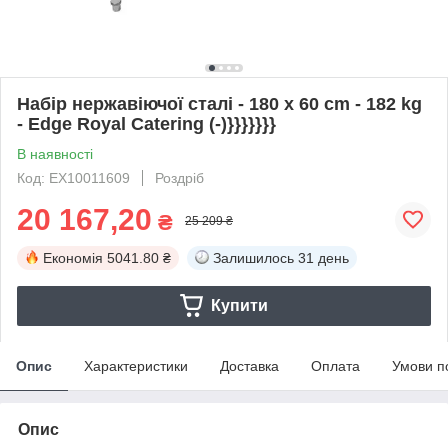
Набір нержавіючої сталі - 180 x 60 cm - 182 kg
- Edge Royal Catering (-)}}}}}}}
В наявності
Код: EX10011609
Роздріб
20 167,20
₴
25 209 ₴
Економія
5041.80 ₴
Залишилось
31 день
Купити
Опис
Характеристики
Доставка
Оплата
Умови п
Опис