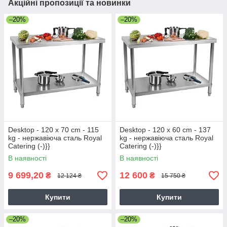
Акційні пропозиції та новинки
–20%
–20%
Desktop - 120 x 70 cm - 115
Desktop - 120 x 60 cm - 137
kg - нержавіюча сталь Royal
kg - нержавіюча сталь Royal
Catering (-)}}
Catering (-)}}
В наявності
В наявності
9 699,20
12 600
₴
₴
12 124 ₴
15 750 ₴
Купити
Купити
–20%
–20%