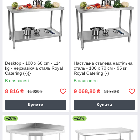
Desktop - 100 x 60 cm - 114
Настільна сталева настільна
kg - нержавіюча сталь Royal
сталь - 100 x 70 см - 95 кг
Catering (-)}}
Royal Catering (-)
В наявності
В наявності
8 816
9 068,80
₴
₴
11 020 ₴
11 336 ₴
Купити
Купити
–20%
–20%