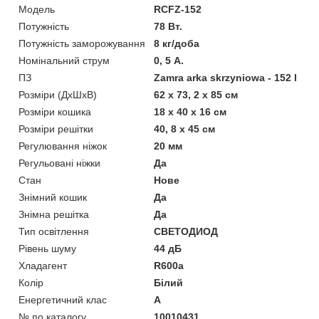
Мoдель
RCFZ-152
Потужність
78 Вт.
Потужність заморожування
8 кг/доба
Номінальний струм
0, 5 А.
ПЗ
Zamra arka skrzyniowa - 152 l
Розміри (ДхШхВ)
62 х 73, 2 х 85 см
Розміри кошика
18 х 40 х 16 см
Розміри решітки
40, 8 x 45 см
Регулювання ніжок
20 мм
Регульовані ніжки
Да
Стан
Нове
Знімний кошик
Да
Знімна решітка
Да
Тип освітлення
СВЕТОДИОД
Рівень шуму
44 дБ
Хладагент
R600a
Колір
Білий
Енергетичний клас
А
№ по каталогу
10010431