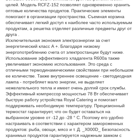
целей. Модель RCFZ-152 позволяет одновременно хранить
оптовые количества продуктов. Практические элементы
помогают в организации пространства. Съемная корзина
обеспечивает легкий доступ к наиболее часто используемым
продуктам, а решетка отделяет различные предметы друг от
друга .
Исключительная экономия электроэнергии за счет
энергетический класс А +. Благодаря низкому
энергопотреблению счета от электростанции будут ниже.
Использование эффективного хладагента R600a также
увеличивает экономию использования. Это среда с
отличными термодинамическими свойствами при небольшом
ее количестве. Также внутреннее освещение - светодиодная
лампа - потребляет мало энергии, не выделяет
нежелательного тепла и имеет очень долгий срок службы.
Эффективный компрессор мощностью 78 Вт обеспечивает
быструю работу устройства Royal Catering и помогает
поддерживать необходимую температуру. Прецизионный
термостат гарантирует, что он будет оставаться на
выбранном уровне от -12 до -28 ° C. Поэтому его удобно
настраивать в соответствии с характером замороженных
продуктов: рыба, овощи, мясо и т. Д. _X000D_ Безопасность
хранимых продуктов гарантируется надежным замком с