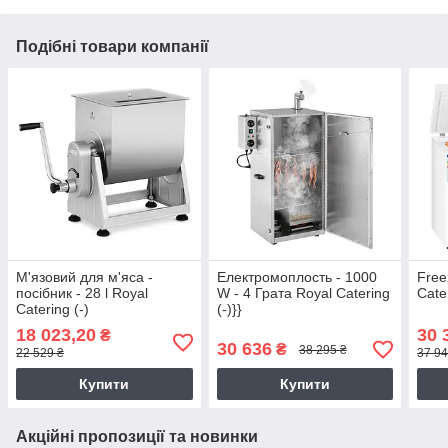
Подібні товари компанії
М'язовий для м'яса -
Електромоплость - 1000
Free
посібник - 28 l Royal
W - 4 Грата Royal Catering
Cater
Catering (-)
(-)}}
18 023,20
30 
₴
30 636
₴
38 295 ₴
22 529 ₴
37 94
Купити
Купити
Акційні пропозиції та новинки