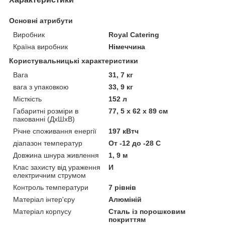
Основні атрибути
Виробник
Royal Catering
Країна виробник
Німеччина
Користувальницькі характеристики
Вага
31, 7 кг
вага з упаковкою
33, 9 кг
Місткість
152 л
Габаритні розміри в
77, 5 х 62 х 89 см
пакованні (ДхШхВ)
Річне споживання енергії
197 кВтч
діапазон температур
От -12 до -28 C
Довжина шнура живлення
1, 9 м
Клас захисту від ураження
И
електричним струмом
Контроль температури
7 рівнів
Матеріал інтер'єру
Алюміній
Матеріал корпусу
Сталь із порошковим
покриттям