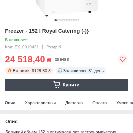
Freezer - 152 l Royal Catering (-)}
В наявності
Код: EX10010431
Роздріб
24 518,40
₴
30 648 ₴
Економія
6129.60 ₴
Залишилось
31 день
Купити
Опис
Характеристики
Доставка
Оплата
Умови п
Опис
Большой объем 152 л оптимален для гастрономических