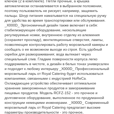
ключом (2 в комплекте). Петли прочные, а крышка
автоматически останавливается в выбранном положении,
поэтому пользователь не рискует, например, защемить
пальцы. Шнур питания наматывается на специальную ручку
для удобства во время транспортировки или обслуживания.
_X000D_ Эргономичный дизайн также включает в себя:
стабилизирующее оборудование, нескользящие
регулируемые ножки, внутреннюю отделку из алюминия
(сохраняет прохладу), вентиляционные отверстия, лампы,
позволяющие контролировать работу морозильной камеры и
сообщать о ее возможном выходе из строя. Есть удобный
скребок для размораживания; вода вытекает через
специальный слив. Гладкие поверхности корпуса легко
поддерживать в чистоте, а дизайн в белых тонах универсален
и подходит к любому интерьеру _X000D_ Профессиональный
морозильный ларь от Royal Catering будет использоваться
компаниями, связанными с индустрией HoReCa.
Охлаждающее устройство обеспечивает оптимальное
хранение замороженных продуктов и замораживание
пищевых продуктов. Модель RCFZ-152 - это прочное и
долговечное оборудование, выполненное по продуманной
конструкции немецкими инженерами. _X000D_ Современный
морозильный ларь от Royal Catering предлагает высокие
параметры производительности - это прочное,