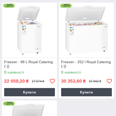
–20%
–20%
Freezer - 98 L Royal Catering
Freezer - 252 l Royal Catering
(-)}
(-)}
В наявності
В наявності
22 059,20
30 353,60
₴
₴
27 574 ₴
37 942 ₴
Купити
Купити
–20%